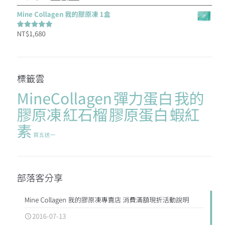
滿分 5
始
前
Mine Collagen 我的膠原凍 1盒
價
價
NT$
1,680
格：
格：
評分
5.00
滿分 5
NT$10,080。
NT$8,400。
標籤雲
MineCollagen
彈力蛋白
我的
膠原凍
紅石榴
膠原蛋白
蝦紅
素
買五送一
部落客分享
Mine Collagen 我的膠原凍專賣店 消費滿額現折活動說明
2016-07-13