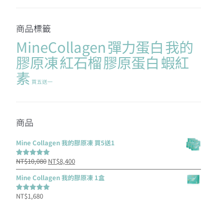
商品標籤
MineCollagen
彈力蛋白
我的
膠原凍
紅石榴
膠原蛋白
蝦紅
素
買五送一
商品
Mine Collagen 我的膠原凍 買5送1
原
目
NT$
10,080
NT$
8,400
評分
5.00
滿分 5
始
前
Mine Collagen 我的膠原凍 1盒
價
價
NT$
1,680
格：
格：
評分
5.00
滿分 5
NT$10,080。
NT$8,400。