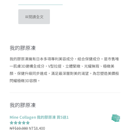
閱讀全文
我的膠原凍
我的膠原凍擁有日本多項專利美容成分，結合保健成分。是市售唯
一肌膚3D建構全成分，V型拉提、立體緊緻、光耀無瑕、極緻美
顏、保健升級同步達成，滿足最深層對美的渴望。為您塑造美鑽般
閃耀極緻3D容顏。
我的膠原凍
Mine Collagen 我的膠原凍 買5送1
原
目
NT$
10,080
NT$
8,400
評分
5.00