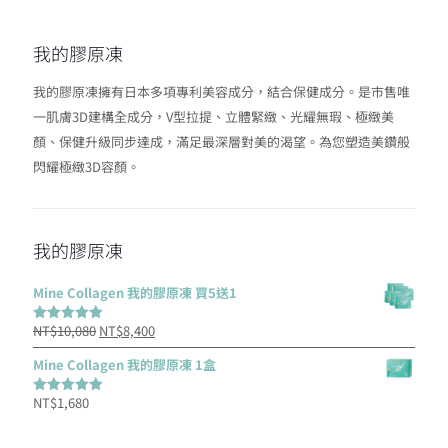
我的膠原凍
我的膠原凍擁有日本多項專利美容成分，結合保健成分。是市售唯
一肌膚3D建構全成分，V型拉提、立體緊緻、光耀無瑕、極緻美
顏、保健升級同步達成，滿足最深層對美的渴望。為您塑造美鑽般
閃耀極緻3D容顏。
我的膠原凍
Mine Collagen 我的膠原凍 買5送1
原
目
NT$
10,080
NT$
8,400
評分
5.00
滿分 5
始
前
Mine Collagen 我的膠原凍 1盒
價
價
NT$
1,680
格：
格：
評分
5.00
滿分 5
NT$10,080。
NT$8,400。