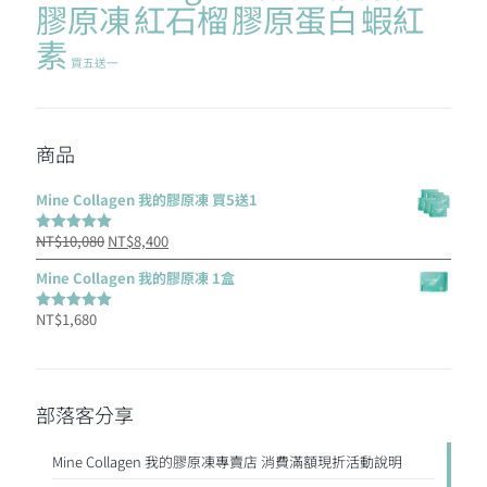
膠原凍
紅石榴
膠原蛋白
蝦紅
素
買五送一
商品
Mine Collagen 我的膠原凍 買5送1
原
目
NT$
10,080
NT$
8,400
評分
5.00
滿分 5
始
前
Mine Collagen 我的膠原凍 1盒
價
價
NT$
1,680
格：
格：
評分
5.00
滿分 5
NT$10,080。
NT$8,400。
部落客分享
Mine Collagen 我的膠原凍專賣店 消費滿額現折活動說明