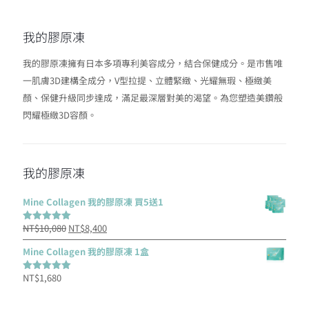
我的膠原凍
我的膠原凍擁有日本多項專利美容成分，結合保健成分。是市售唯
一肌膚3D建構全成分，V型拉提、立體緊緻、光耀無瑕、極緻美
顏、保健升級同步達成，滿足最深層對美的渴望。為您塑造美鑽般
閃耀極緻3D容顏。
我的膠原凍
Mine Collagen 我的膠原凍 買5送1
原
目
NT$
10,080
NT$
8,400
評分
5.00
滿分 5
始
前
Mine Collagen 我的膠原凍 1盒
價
價
NT$
1,680
格：
格：
評分
5.00
滿分 5
NT$10,080。
NT$8,400。