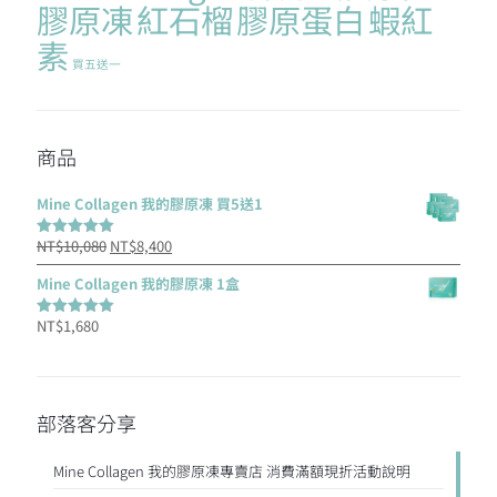
膠原凍
紅石榴
膠原蛋白
蝦紅
素
買五送一
商品
Mine Collagen 我的膠原凍 買5送1
原
目
NT$
10,080
NT$
8,400
評分
5.00
滿分 5
始
前
Mine Collagen 我的膠原凍 1盒
價
價
NT$
1,680
格：
格：
評分
5.00
滿分 5
NT$10,080。
NT$8,400。
部落客分享
Mine Collagen 我的膠原凍專賣店 消費滿額現折活動說明